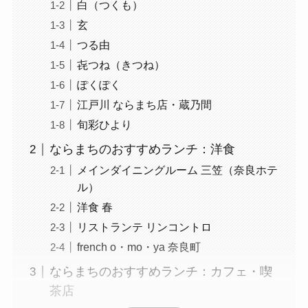
白（つくも）
玄
つる由
㐂つね（きつね）
ぽくぽく
江戸川 ならまち店・蔵乃間
旬彩ひより
ならまちのおすすめランチ：洋食
メインダイニングルーム 三笠（奈良ホテ
ル）
洋食 春
リストランテ リンコントロ
french o・mo・ya 奈良町
ならまちのおすすめランチ：カフェ・喫
茶店