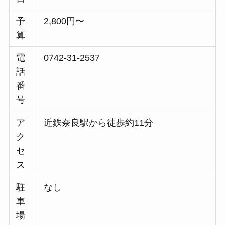
予
2,800円〜
算
電
0742-31-2537
話
番
号
ア
近鉄奈良駅から徒歩約11分
ク
セ
ス
駐
なし
車
場