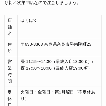
り切れ次第閉店なので注意しましょう。
店
ぽくぽく
舗
名
住
〒630-8363 奈良県奈良市勝南院町23
所
営
昼 11:15〜14:30（最終入店13:30頃）/
業
夜 17:30〜20:00（最終入店19:00頃）
時
間
定
火曜日・金曜日・第1月曜日（不定休あ
休
り）
日