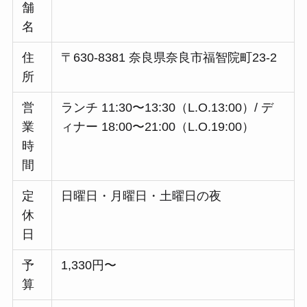
舗
名
住
〒630-8381 奈良県奈良市福智院町23-2
所
営
ランチ 11:30〜13:30（L.O.13:00）/ デ
業
ィナー 18:00〜21:00（L.O.19:00）
時
間
定
日曜日・月曜日・土曜日の夜
休
日
予
1,330円〜
算