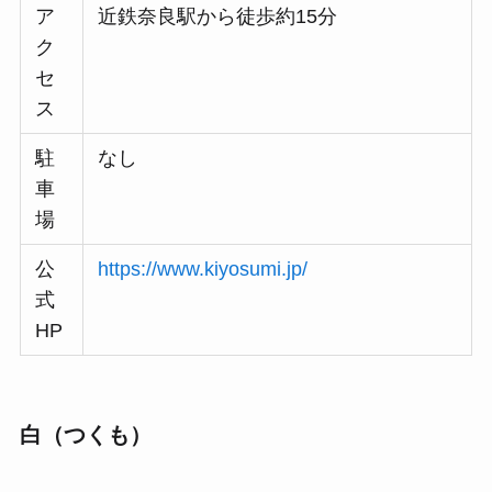
ア
近鉄奈良駅から徒歩約15分
ク
セ
ス
駐
なし
車
場
公
https://www.kiyosumi.jp/
式
HP
白（つくも）