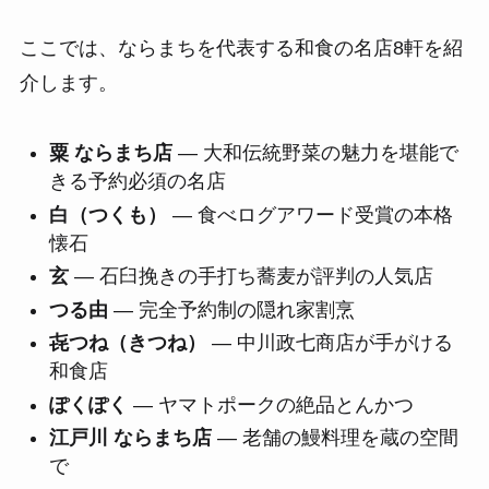
ここでは、ならまちを代表する和食の名店8軒を紹
介します。
粟 ならまち店
— 大和伝統野菜の魅力を堪能で
きる予約必須の名店
白（つくも）
— 食べログアワード受賞の本格
懐石
玄
— 石臼挽きの手打ち蕎麦が評判の人気店
つる由
— 完全予約制の隠れ家割烹
㐂つね（きつね）
— 中川政七商店が手がける
和食店
ぽくぽく
— ヤマトポークの絶品とんかつ
江戸川 ならまち店
— 老舗の鰻料理を蔵の空間
で