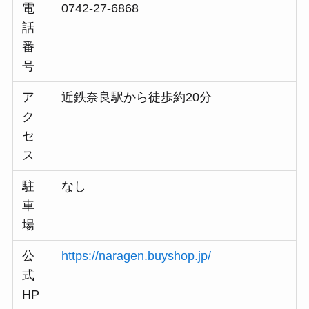
電
0742-27-6868
話
番
号
ア
近鉄奈良駅から徒歩約20分
ク
セ
ス
駐
なし
車
場
公
https://naragen.buyshop.jp/
式
HP