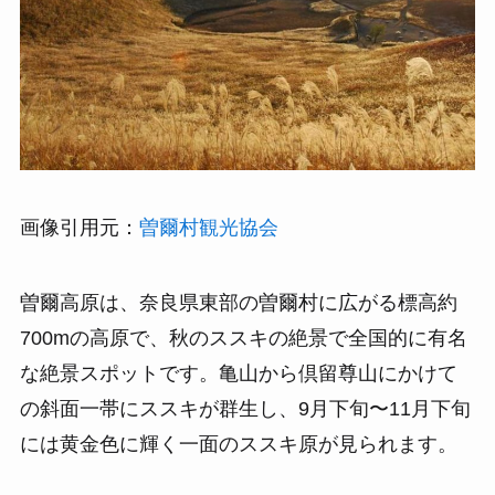
画像引用元：
曽爾村観光協会
曽爾高原は、奈良県東部の曽爾村に広がる標高約
700mの高原で、秋のススキの絶景で全国的に有名
な絶景スポットです。亀山から倶留尊山にかけて
の斜面一帯にススキが群生し、9月下旬〜11月下旬
には黄金色に輝く一面のススキ原が見られます。