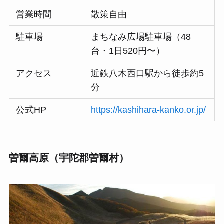
営業時間
散策自由
駐車場
まちなみ広場駐車場（48
台・1日520円〜）
アクセス
近鉄八木西口駅から徒歩約5
分
公式HP
https://kashihara-kanko.or.jp/
曽爾高原（宇陀郡曽爾村）