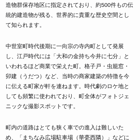
造物群保存地区に指定されており、約500件もの伝
統的建造物が残る、世界的に貴重な歴史空間とし
て知られます。
中世室町時代後期に一向宗の寺内町として発展
し、江戸時代には「大和の金持ち今井に七分」と
いわれるほど商業で栄えた町。格子戸・虫籠窓・
卯建（うだつ）など、当時の商家建築の特徴を今
に伝える町家が軒を連ねます。時代劇のロケ地と
しても頻繁に使われており、町全体がフォトジェ
ニックな撮影スポットです。
町内の道路はとても狭く車での進入は難しいた
め、「まちなみ広場駐車場（華甍西隣）」などに