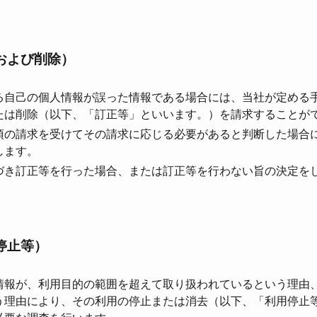
および削除）
る⾃⼰の個⼈情報が誤った情報である場合には、当社が定める
たは削除（以下、「訂正等」といいます。）を請求することが
項の請求を受けてその請求に応じる必要があると判断した場合
します。
づき訂正等を⾏った場合、または訂正等を⾏わない旨の決定を
停⽌等）
情報が、利⽤⽬的の範囲を超えて取り扱われているという理由
う理由により、その利⽤の停⽌または消去（以下、「利⽤停⽌