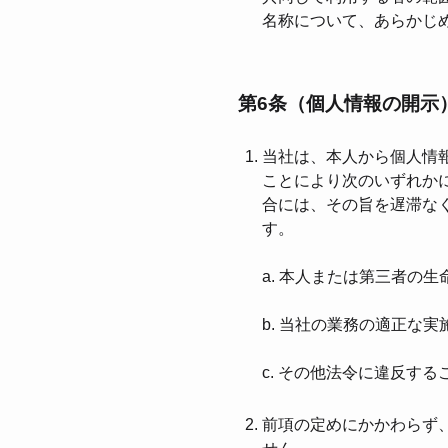
名称について、あらかじ
第6条（個⼈情報の開⽰
当社は、本⼈から個⼈情
ことにより次のいずれか
合には、その旨を遅滞なく
す。
a. 本⼈または第三者の
b. 当社の業務の適正な
c. その他法令に違反す
前項の定めにかかわらず