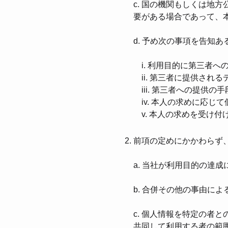
c. 国の機関もしくは地
要がある場合であって、
d. 予め次の事項を告知
i. 利⽤⽬的に第三者へ
ii. 第三者に提供され
iii. 第三者への提供の
iv. 本⼈の求めに応じ
v. 本⼈の求めを受け付
前項の定めにかかわらず
a. 当社が利⽤⽬的の達
b. 合併その他の事由に
c. 個⼈情報を特定の者
共同して利⽤する者の範