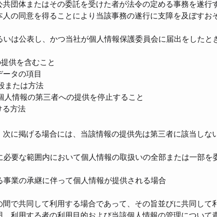
⽅公共団体またはその委託を受けた者が法令の定める事務を遂⾏
本⼈の同意を得ることにより当該事務の遂⾏に⽀障を及ぼすお
あるいは公表し、かつ当社が個⼈情報保護委員会に届出をしたと
の提供を含むこと
るデータの項⽬
⼿段または⽅法
て個⼈情報の第三者への提供を停⽌すること
ける⽅法
、次に掲げる場合には、当該情報の提供先は第三者に該当しな
成に必要な範囲内において個⼈情報の取扱いの全部または⼀部を
よる事業の承継に伴って個⼈情報が提供される場合
との間で共同して利⽤する場合であって、その旨並びに共同して
囲、利⽤する者の利⽤⽬的および当該個⼈情報の管理について