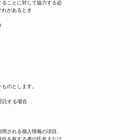
することに対して協⼒する必
それがあるとき
き
いものとします。
委託する場合
利⽤される個⼈情報の項⽬、
責任を有する者の⽒名または