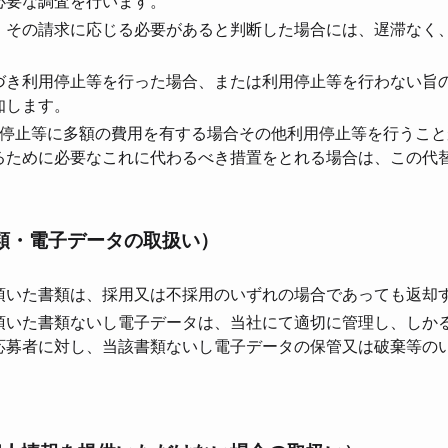
必要な調査を⾏います。
、その請求に応じる必要があると判断した場合には、遅滞なく
づき利⽤停⽌等を⾏った場合、または利⽤停⽌等を⾏わない旨
知します。
⽤停⽌等に多額の費⽤を有する場合その他利⽤停⽌等を⾏うこ
るために必要なこれに代わるべき措置をとれる場合は、この代
類・電⼦データの取扱い）
頂いた書類は、採⽤⼜は不採⽤のいずれの場合であっても返却
頂いた書類ないし電⼦データは、当社にて適切に管理し、しか
応募者に対し、当該書類ないし電⼦データの保管⼜は破棄等の