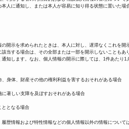
め本⼈に通知し、または本⼈が容易に知り得る状態に置いた場
）
報の開⽰を求められたときは、本⼈に対し、遅滞なくこれを開
に該当する場合は、その全部または⼀部を開⽰しないこともあ
通知します。なお、個⼈情報の開⽰に際しては、1件あたり1,
⽣命、⾝体、財産その他の権利利益を害するおそれがある場合
実施に著しい⽀障を及ぼすおそれがある場合
ることとなる場合
、履歴情報および特性情報などの個⼈情報以外の情報について