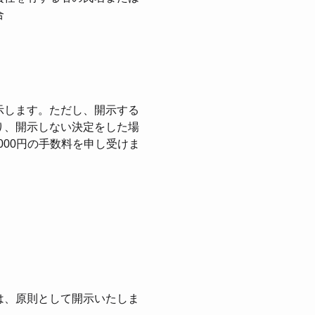
合
⽰します。ただし、開⽰する
り、開⽰しない決定をした場
000円の⼿数料を申し受けま
は、原則として開⽰いたしま