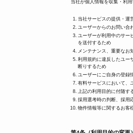
当社が個⼈情報を収集・利⽤
当社サービスの提供・運
ユーザーからのお問い合
ユーザーが利⽤中のサー
を送付するため
メンテナンス、重要なお
利⽤規約に違反したユー
断りするため
ユーザーにご⾃⾝の登録
有料サービスにおいて、
上記の利⽤⽬的に付随す
採⽤選考時の判断、採⽤
物件情報等に関するお客
第4条（利⽤⽬的の変更