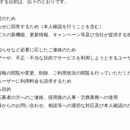
する⽬的は、以下のとおりです。
営のため
わせに回答するため（本⼈確認を⾏うことを含む）
ビスの新機能、更新情報、キャンペーン等及び当社が提供する
知らせなど必要に応じたご連絡のため
ザーや、不正・不当な⽬的でサービスを利⽤しようとするユー
情報の閲覧や変更、削除、ご利⽤状況の閲覧を⾏っていただく
ユーザーに利⽤料⾦を請求するため
る⽬的
応募者の⽅へのご連絡、採⽤後の⼈事・労務業務への使⽤
様からのお問い合わせ、相談等への適切な対応及び本⼈確認の
）