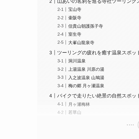
山あいの名刹を巡る寺社ツーリング
宝山寺
壷阪寺
信貴山朝護孫子寺
室生寺
大峯山龍泉寺
ツーリングの疲れを癒す温泉スポッ
洞川温泉
上湯温泉 川原の湯
入之波温泉 山鳩湯
梅の郷 月ヶ瀬温泉
バイクで走りたい絶景の自然スポッ
月ヶ瀬梅林
若草山