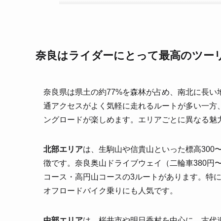
奈良はライダーにとって最高のツー
奈良県は県土の約77%を森林が占め、南北に長
通アクセスがよく気軽に走れるルートが多い一方
ングロードが楽しめます。エリアごとに異なる魅
北部エリア
は、生駒山や信貴山といった標高300
徴です。奈良奥山ドライブウェイ（二輪車380円
コース・高円山コースの3ルートがあります。特
オフロードバイク乗りにも人気です。
中部エリア
は、桜井市や明日香村を中心に、古代遺