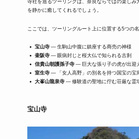
寺社を巡るツーリングは、奈良ならではの楽しみ
を静かに癒してくれるでしょう。
ここでは、ツーリングルート上に位置する5つの
宝山寺
— 生駒山中腹に鎮座する商売の神様
壷阪寺
— 眼病封じと桜大仏で知られる古刹
信貴山朝護孫子寺
— 巨大な張り子の虎が出迎
室生寺
— 「女人高野」の別名を持つ国宝の宝
大峯山龍泉寺
— 修験道の聖地に佇む荘厳な霊
宝山寺