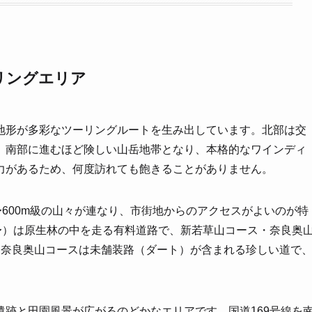
リングエリア
い地形が多彩なツーリングルートを生み出しています。北部は交
、南部に進むほど険しい山岳地帯となり、本格的なワインディ
力があるため、何度訪れても飽きることがありません。
〜600m級の山々が連なり、市街地からのアクセスがよいのが特
〜）は原生林の中を走る有料道路で、新若草山コース・奈良奥
に奈良奥山コースは未舗装路（ダート）が含まれる珍しい道で
跡と田園風景が広がるのどかなエリアです。国道169号線を