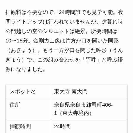
拝観料は不要なので、24時間誰でも見学可能。夜
間ライトアップは行われていませんが、夕暮れ時
の門越しの空のシルエットは絶景。所要時間は
10〜15分。金剛力士像は片方が口を開いた阿形
（あぎょう）、もう一方が口を閉じた吽形（うん
ぎょう）で、この組み合わせを「阿吽」と呼ぶ語
源になりました。
スポット名
東大寺 南大門
住所
奈良県奈良市雑司町406-
1（東大寺境内）
拝観時間
24時間