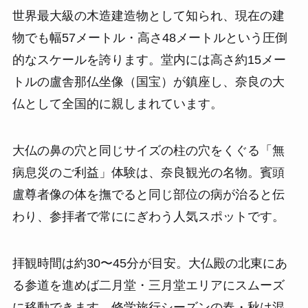
世界最大級の木造建造物として知られ、現在の建
物でも幅57メートル・高さ48メートルという圧倒
的なスケールを誇ります。堂内には高さ約15メー
トルの盧舎那仏坐像（国宝）が鎮座し、奈良の大
仏として全国的に親しまれています。
大仏の鼻の穴と同じサイズの柱の穴をくぐる「無
病息災のご利益」体験は、奈良観光の名物。賓頭
盧尊者像の体を撫でると同じ部位の病が治ると伝
わり、参拝者で常ににぎわう人気スポットです。
拝観時間は約30〜45分が目安。大仏殿の北東にあ
る参道を進めば二月堂・三月堂エリアにスムーズ
に移動できます。修学旅行シーズンの春・秋は混