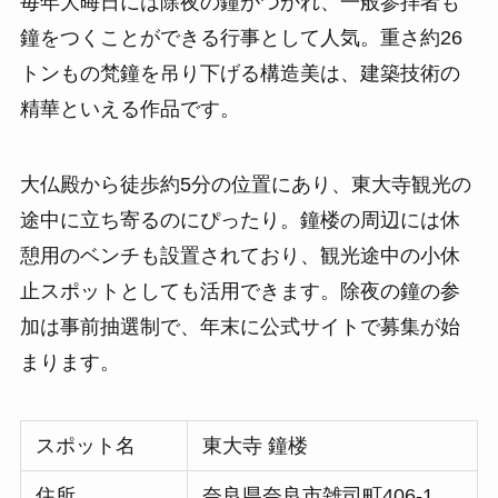
毎年大晦日には除夜の鐘がつかれ、一般参拝者も
鐘をつくことができる行事として人気。重さ約26
トンもの梵鐘を吊り下げる構造美は、建築技術の
精華といえる作品です。
大仏殿から徒歩約5分の位置にあり、東大寺観光の
途中に立ち寄るのにぴったり。鐘楼の周辺には休
憩用のベンチも設置されており、観光途中の小休
止スポットとしても活用できます。除夜の鐘の参
加は事前抽選制で、年末に公式サイトで募集が始
まります。
スポット名
東大寺 鐘楼
住所
奈良県奈良市雑司町406-1