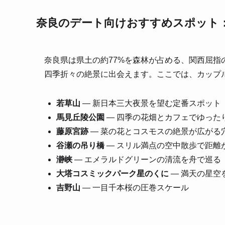
奈良のデート向けおすすめスポット
奈良県は県土の約77%を森林が占める、関西屈
四季折々の絶景に出会えます。ここでは、カップ
若草山
— 新日本三大夜景を望む定番スポット
馬見丘陵公園
— 四季の花畑とカフェでゆった
藤原宮跡
— 菜の花とコスモスの絶景が広がる
谷瀬の吊り橋
— スリル満点の空中散歩で距離
瀞峡
— エメラルドグリーンの清流を舟で巡る
大塔コスミックパーク星のくに
— 満天の星空
吉野山
— 一目千本桜の圧巻スケール