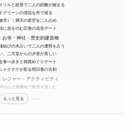
スリルと絶景で二人の距離が縮まる
ドグリーンの清流を舟で巡る
條市）｜満天の星空を二人占め
桜に息をのむ圧巻の花見デート
：お寺・神社・歴史的建造物
縁結びの水占いで二人の運勢を占う
い、二月堂からの夕景が美しい
る食べ歩きと雑貨めぐりデート
シャクナゲが彩る明日香の古刹
：レジャー・アクティビティ
料の山上遊園地で絶景を楽しむ
もっと見る