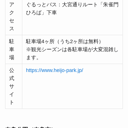
ア
ぐるっとバス：大宮通りルート「朱雀門
ク
ひろば」下車
セ
ス
駐
駐車場4ヶ所（うち2ヶ所は無料）
車
※観光シーズンは各駐車場が大変混雑し
場
ます。
公
https://www.heijo-park.jp/
式
サ
イ
ト