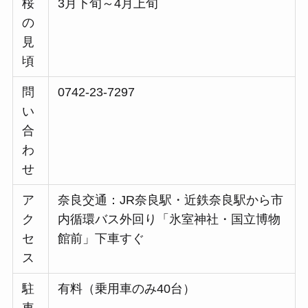
桜
3月下旬～4月上旬
の
見
頃
問
0742-23-7297
い
合
わ
せ
ア
​​奈良交通：JR奈良駅・近鉄奈良駅から市
ク
内循環バス外回り「氷室神社・国立博物
セ
館前」下車すぐ
ス
駐
有料（乗用車のみ40台）