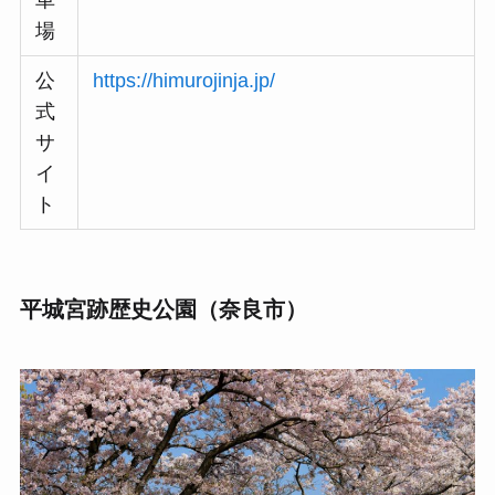
車
場
公
https://himurojinja.jp/
式
サ
イ
ト
平城宮跡歴史公園（奈良市）