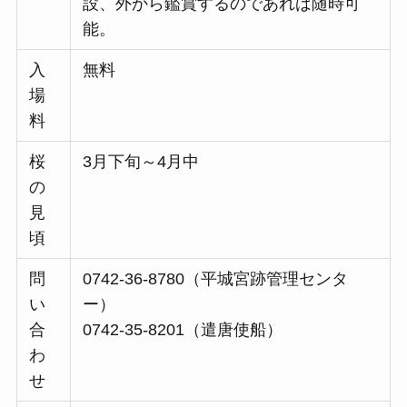
設、外から鑑賞するのであれば随時可
能。
入
無料
場
料
桜
3月下旬～4月中
の
見
頃
問
0742-36-8780（​​平城宮跡管理センタ
い
ー）
合
0742-35-8201（遣唐使船）
わ
せ