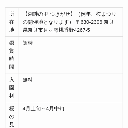
所
【湖畔の里 つきがせ】（例年、桜まつり
在
の開催地となります） 〒630-2306 奈良
地
県奈良市月ヶ瀬桃香野4267-5
鑑
随時
賞
時
間
入
無料
園
料
桜
4月上旬～4月中旬
の
見