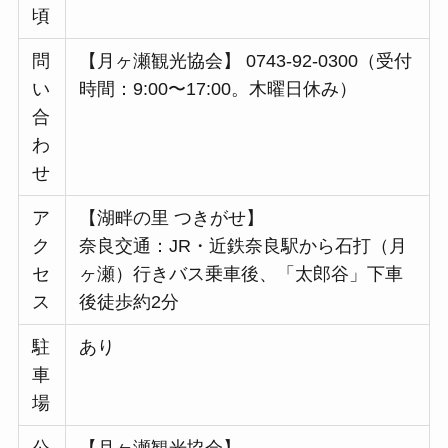
頃
問
【月ヶ瀬観光協会】 0743-92-0300（受付
い
時間：9:00〜17:00。木曜日休み）
合
わ
せ
ア
【湖畔の里 つきがせ】
ク
奈良交通：JR・近鉄奈良駅から石打（月
セ
ヶ瀬）行きバス乗車後、「太郎谷」下車
ス
後徒歩約2分
駐
あり
車
場
公
【月ヶ瀬観光協会】