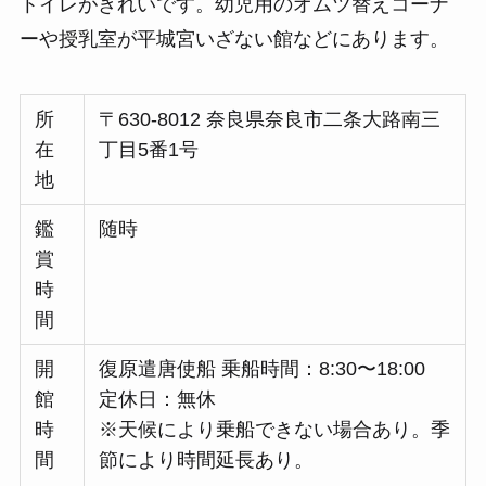
トイレがきれいです。幼児用のオムツ替えコーナ
ーや授乳室が平城宮いざない館などにあります。
所
〒630-8012 奈良県奈良市二条大路南三
在
丁目5番1号
地
鑑
随時
賞
時
間
開
復原遣唐使船 乗船時間：8:30〜18:00
館
定休日：無休
時
※天候により乗船できない場合あり。季
間
節により時間延長あり。